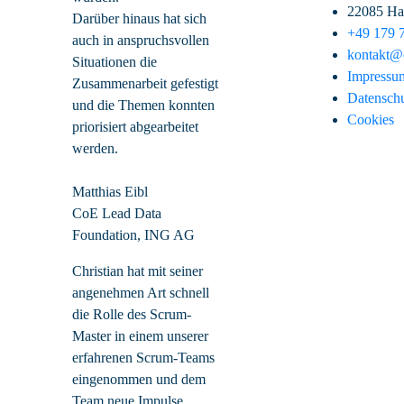
22085 H
Darüber hinaus hat sich
+49 179 
auch in anspruchsvollen
kontakt@c
Situationen die
Impressu
Zusammenarbeit gefestigt
Datensch
und die Themen konnten
Cookies
priorisiert abgearbeitet
werden.
Matthias Eibl
CoE Lead Data
Foundation, ING AG
Christian hat mit seiner
angenehmen Art schnell
die Rolle des Scrum-
Master in einem unserer
erfahrenen Scrum-Teams
eingenommen und dem
Team neue Impulse