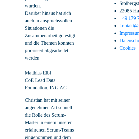
Stolbergs
wurden.
22085 H
Darüber hinaus hat sich
+49 179 
auch in anspruchsvollen
kontakt@c
Situationen die
Impressu
Zusammenarbeit gefestigt
Datensch
und die Themen konnten
Cookies
priorisiert abgearbeitet
werden.
Matthias Eibl
CoE Lead Data
Foundation, ING AG
Christian hat mit seiner
angenehmen Art schnell
die Rolle des Scrum-
Master in einem unserer
erfahrenen Scrum-Teams
eingenommen und dem