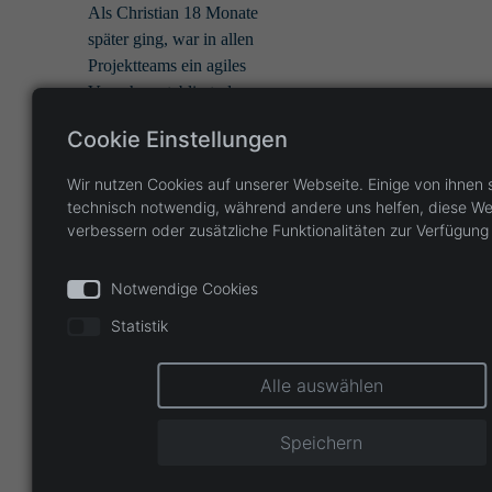
Als Christian 18 Monate
später ging, war in allen
Projektteams ein agiles
Vorgehen etabliert, das
jeweils nicht nur
Cookie Einstellungen
professionell, sondern
auch passend zu
Wir nutzen Cookies auf unserer Webseite. Einige von ihnen 
Projekten, Kunden und
technisch notwendig, während andere uns helfen, diese We
Team.
verbessern oder zusätzliche Funktionalitäten zur Verfügung 
Sebastian Behnen
Notwendige Cookies
Leiter Abteilung
Statistik
Projektentwicklung,
encoway GmbH
Alle auswählen
Aufgabe war es einen
Weg zu finden wir als neu
Speichern
geschaffenes DevOps
Team besser Agil