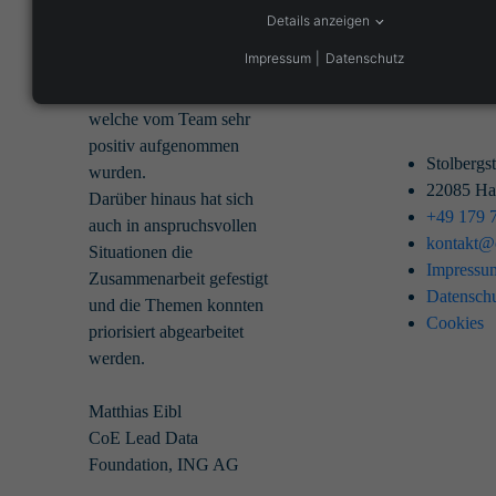
zusammenarbeiten
Details anzeigen
können.
Impressum
Datenschutz
Es wurden erste
Arbeitsabläufe eingeführt,
welche vom Team sehr
positiv aufgenommen
Stolbergs
wurden.
22085 H
Darüber hinaus hat sich
+49 179 
auch in anspruchsvollen
kontakt@c
Situationen die
Impressu
Zusammenarbeit gefestigt
Datensch
und die Themen konnten
Cookies
priorisiert abgearbeitet
werden.
Matthias Eibl
CoE Lead Data
Foundation, ING AG