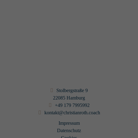
Wissensvermittlung und Kommunikation sehr.
Leiter Integration, EDEKA Digital GmbH
Jens Koziol
Christian Roth half uns dabei die Team-übergreifende
Zusammenarbeit effizienter und transparenter zu gestalten und
die Teams stärker in die Selbstverantwortung zu bringen. Ich
hoffe, mit ihn weitere Transformationsprozesse in der Zukunft
gestalten zu können.
Product Owner
Fabian Oechsner
Stolbergstraße 9
22085 Hamburg
+49 179 7995992
kontakt@christianroth.coach
Impressum
Datenschutz
Cookies