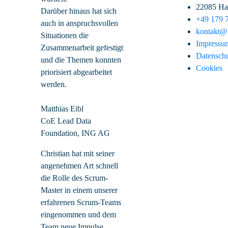
22085 H
Darüber hinaus hat sich
+49 179 
auch in anspruchsvollen
kontakt@c
Situationen die
Impressu
Zusammenarbeit gefestigt
Datensch
und die Themen konnten
Cookies
priorisiert abgearbeitet
werden.
Matthias Eibl
CoE Lead Data
Foundation, ING AG
Christian hat mit seiner
angenehmen Art schnell
die Rolle des Scrum-
Master in einem unserer
erfahrenen Scrum-Teams
eingenommen und dem
Team neue Impulse