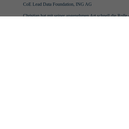
CoE Lead Data Foundation, ING AG
Christian hat mit seiner angenehmen Art schnell die Ro
Team neue Impulse gegeben können. Über die Team-Begleit
Organisationsentwicklung mitgegeben. Grundsätzlich schä
sehr.
Jens Koziol
Leiter Integration, EDEKA Digital GmbH
Christian Roth half uns dabei die Team-übergreifende Zusa
Selbstverantwortung zu bringen. Ich hoffe, mit ihn weiter
Fabian Oechsner
Product Owner