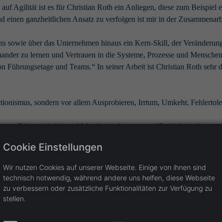
 auf Agilität ist es für Christian Roth ein Anliegen, diese zum Beispi
und einen ganzheitlichen Ansatz zu verfolgen ist mir in der Zusammena
 sowie über das Unternehmen hinaus ein Kern-Skill, der Veränderung v
einander zu lernen und Vertrauen in die Systeme, Prozesse und Mensch
on Führungsetage und Teams.“ In seiner Arbeit ist Christian Roth sehr
ektionismus, sondern vor allem Ausprobieren, Irrtum, Umkehr, Fehlert
ehmen, Führungskräfte und Mitarbeitende genau auf Bedürfnisse hin zu
esse sein könnten und gehe intensiv auf diese Thematiken ein“, erklär
Cookie Einstellungen
Wir nutzen Cookies auf unserer Webseite. Einige von ihnen sind
technisch notwendig, während andere uns helfen, diese Webseite
zu verbessern oder zusätzliche Funktionalitäten zur Verfügung zu
stellen.