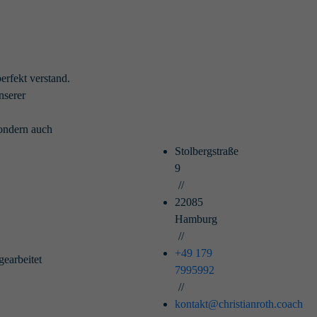
erfekt verstand.
nserer
sondern auch
Stolbergstraße
9
//
22085
Hamburg
//
+49 179
gearbeitet
7995992
//
kontakt@christianroth.coach