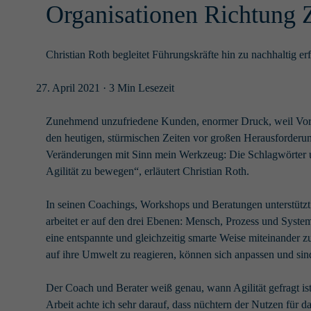
Organisationen Richtung
Christian Roth begleitet Führungskräfte hin zu nachhaltig e
27. April 2021
· 3 Min Lesezeit
Zunehmend unzufriedene Kunden, enormer Druck, weil Vorges
den heutigen, stürmischen Zeiten vor großen Herausforderu
Veränderungen mit Sinn mein Werkzeug: Die Schlagwörter uns
Agilität zu bewegen“, erläutert Christian Roth.
In seinen Coachings, Workshops und Beratungen unterstützt C
arbeitet er auf den drei Ebenen: Mensch, Prozess und Syste
eine entspannte und gleichzeitig smarte Weise miteinander 
auf ihre Umwelt zu reagieren, können sich anpassen und sind 
Der Coach und Berater weiß genau, wann Agilität gefragt is
Arbeit achte ich sehr darauf, dass nüchtern der Nutzen für