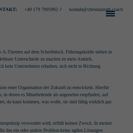
NTAKT:
+49 179 7995992
//
kontakt@christianroth.coach
o A-Themen auf dem Schreibtisch. Führungskräfte stehen in
ebbare Unterschiede zu machen ist mein Antrieb,
ch kein Unternehmen erlauben, sich nicht in Richtung
ion einer Organisation der Zukunft zu entwickeln. Hierfür
n, in denen es Mitarbeitende als angenehm empfinden, auf
et, da kann kommen, was wolle, sie sind fähig wirklich gut
nenprinzip verwendet wird, erfüllt keinen Zweck. In meiner
 für das ein oder andere Problem keine agilen Lösungen