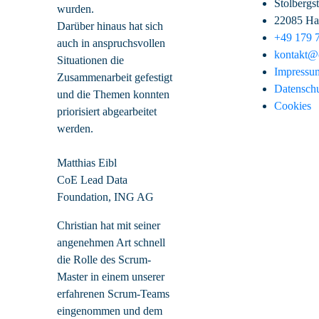
Stolbergs
wurden.
22085 H
Darüber hinaus hat sich
+49 179 
auch in anspruchsvollen
kontakt@c
Situationen die
Impressu
Zusammenarbeit gefestigt
Datensch
und die Themen konnten
Cookies
priorisiert abgearbeitet
werden.
Matthias Eibl
CoE Lead Data
Foundation, ING AG
Christian hat mit seiner
angenehmen Art schnell
die Rolle des Scrum-
Master in einem unserer
erfahrenen Scrum-Teams
eingenommen und dem