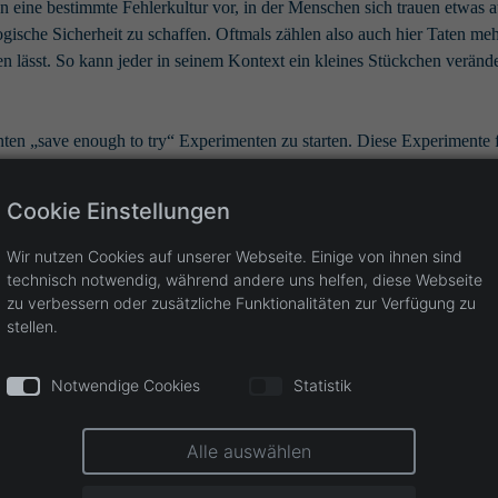
ben eine bestimmte Fehlerkultur vor, in der Menschen sich trauen etwas
ogische Sicherheit zu schaffen. Oftmals zählen also auch hier Taten me
n lässt. So kann jeder in seinem Kontext ein kleines Stückchen verän
nnten „save enough to try“ Experimenten zu starten. Diese Experimente 
en „Welches Problem wollen wir eigentlich lösen?“ und „was genau sol
en, wobei der PDCA (Plan, Do, Check, Act) Zyklus sowie der POPCORN
Cookie Einstellungen
können. Und das schönste am Experimentieren ist doch schließlich, das
Wir nutzen Cookies auf unserer Webseite. Einige von ihnen sind
technisch notwendig, während andere uns helfen, diese Webseite
zu verbessern oder zusätzliche Funktionalitäten zur Verfügung zu
stellen.
ert
Notwendige Cookies
Statistik
elgerichteter lernt mit einer veränderten Umgebung umzugehen.
iger Kraft und Aufwand betrieben werden muss.
Alle auswählen
n in der Organisation lernen und mich ausprobieren.
nd zum aktiven Mitgestalten eingeladen werden.