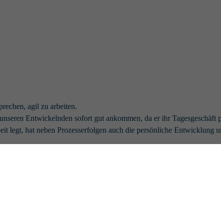
rechen, agil zu arbeiten.
i unseren Entwickelnden sofort gut ankommen, da er ihr Tagesgeschäft p
beit legt, hat neben Prozesserfolgen auch die persönliche Entwicklung u
ams ein agiles Vorgehen etabliert, das jeweils nicht nur professionell, 
ffenes DevOps Team besser Agil zusammenarbeiten können.