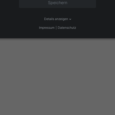
Speichern
lemen steigt.
ltur Ihrer Organisation geben? Rufen Sie mich einfach an oder schrei
Details anzeigen
Impressum
Datenschutz