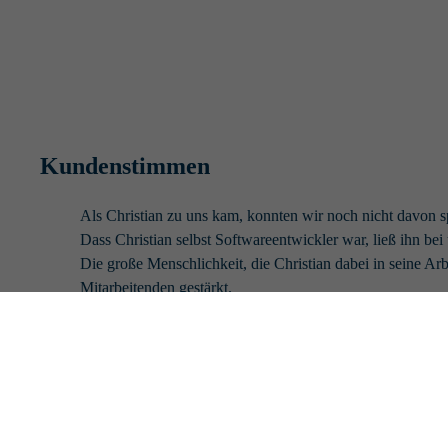
Kundenstimmen
Als Christian zu uns kam, konnten wir noch nicht davon sp
Dass Christian selbst Softwareentwickler war, ließ ihn be
Die große Menschlichkeit, die Christian dabei in seine Ar
Mitarbeitenden gestärkt.
Als Christian 18 Monate später ging, war in allen Projektte
passend zu Projekten, Kunden und Team.
Sebastian Behnen
Leiter Abteilung Projektentwicklung, encoway GmbH
Aufgabe war es einen Weg zu finden wir als neu gescha