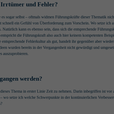
 Irrtümer und Fehler?
ie es sogar selbst – oftmals widmen Führungskräfte dieser Thematik ni
 schnell ein Gefühl von Überforderung zum Vorschein. Wo setze ich an
Natürlich kann es ebenso sein, dass sich die entsprechende Führungskra
 entspricht die Führungskraft also auch hier keinem kompetenten Beispie
entsprechende Fehlerkultur als gut, handelt ihr gegenüber aber wieder
deen wurden bereits in der Vergangenheit nicht gewürdigt und umgesetz
s auszuprobieren.
mgangen werden?
eses Thema in erster Linie Zeit zu nehmen. Darin inbegriffen ist vor a
en – wo setze ich welche Schwerpunkte in der kontinuierlichen Verbess
n?