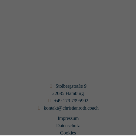
Leiter Integration, EDEKA Digital GmbH
Jens Koziol
Christian Roth half uns dabei die Team-übergreifende
Zusammenarbeit effizienter und transparenter zu gestalten und
die Teams stärker in die Selbstverantwortung zu bringen. Ich
hoffe, mit ihn weitere Transformationsprozesse in der Zukunft
gestalten zu können.
Product Owner
Fabian Oechsner
Stolbergstraße 9
22085 Hamburg
+49 179 7995992
kontakt@christianroth.coach
Impressum
Datenschutz
Cookies