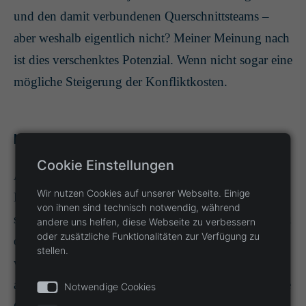
und den damit verbundenen Querschnittsteams –
aber weshalb eigentlich nicht? Meiner Meinung nach
ist dies verschenktes Potenzial. Wenn nicht sogar eine
mögliche Steigerung der Konfliktkosten.
Kommunikation auf Teamebene
Cookie Einstellungen
Agile Teams leben von täglicher Kommunikation.
Wir nutzen Cookies auf unserer Webseite. Einige
Ein Minimum dieser wird durch das Daily Stand-up
von ihnen sind technisch notwendig, während
sichergestellt, mit dem Ziel, sich als Team den Tag zu
andere uns helfen, diese Webseite zu verbessern
oder zusätzliche Funktionalitäten zur Verfügung zu
organisieren. Grundlage des Dailies bildet ihr Board,
stellen.
welches den Arbeitsfluss wie ihre Arbeit transparent
abbildet – ein besonders hilfreiches Tool, um richtige
Notwendige Cookies