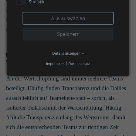
Gespräche führen zu können. Reife Teams hingegen
Statistik
sprechen in Retrospektiven über ihre Konflikte und
Alle auswählen
haben in der Regel einen konstruktiven Umgang
miteinander.
Speichern
Details anzeigen
Kommunikation entlang der
Wertschöpfung
Impressum
Datenschutz
An der Wertschöpfung sind immer mehrere Teams
beteiligt. Häufig finden Transparenz und die Dailies
ausschließlich auf Teamebene statt – sprich, als
isolierter Teilabschnitt der Wertschöpfung. Häufig
fehlt die Transparenz entlang des Wertstroms, damit
sich die entsprechenden Teams zur richtigen Zeit